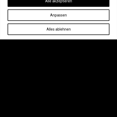
Alle akzeptieren
Anpassen
Alles ablehnen
KONTAKT
+49 (0) 172 2012178
info@ms-tattooconventions.de
LINKS
AGB