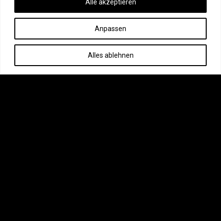
Alle akzeptieren
Anpassen
Alles ablehnen
KONTAKT
+49 (0) 172 2012178
info@ms-tattooconventions.de
LINKS
AGB